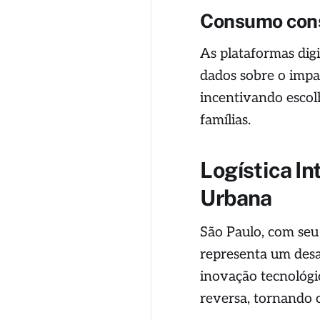
Consumo cons
As plataformas di
dados sobre o impa
incentivando escol
famílias.
Logística I
Urbana
São Paulo, com seu 
representa um desaf
inovação tecnológic
reversa, tornando o