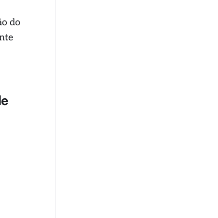
ão do
nte
de