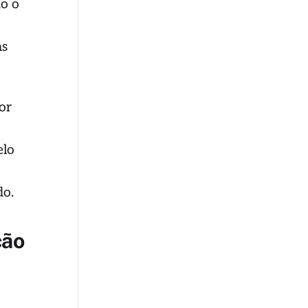
mo o
às
por
elo
do.
ção