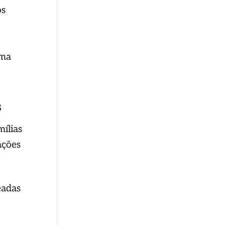
os
ema
s
mílias
ações
eadas