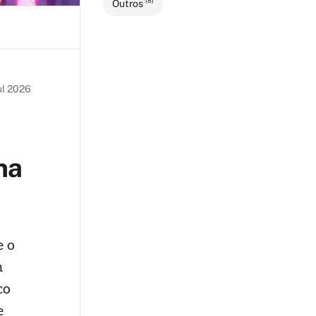
(8)
Outros
ul 2026
na
e o
m
co
e