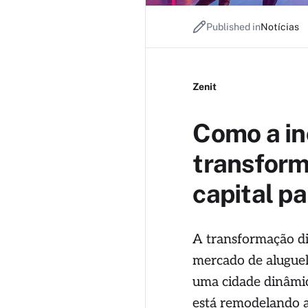
Published in
Notícias
Zenit
Como a in
transform
capital pa
A transformação di
mercado de aluguel
uma cidade dinâmic
está remodelando a