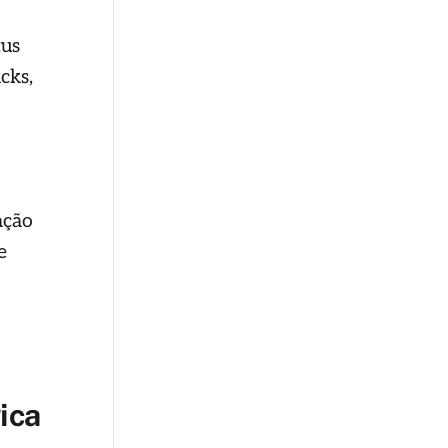
tus
cks,
ação
e
ica