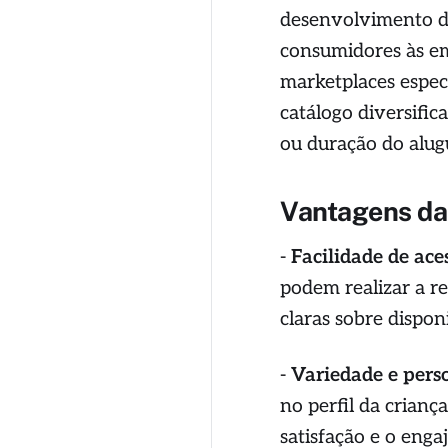
desenvolvimento 
consumidores às em
marketplaces espec
catálogo diversific
ou duração do alug
Vantagens das
-
Facilidade de ace
podem realizar a r
claras sobre dispon
-
Variedade e pers
no perfil da crianç
satisfação e o eng