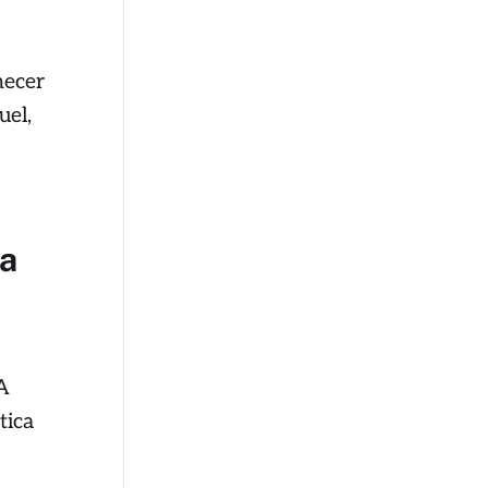
necer
uel,
da
 A
tica