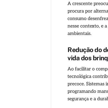
A crescente preoc
procura por altern
consumo desenfre
nesse contexto, e a
ambientais.
Redução do de
vida dos brin
Ao facilitar o com
tecnológica contrib
precoce. Sistemas 
programando manute
segurança e a durab