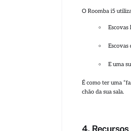
O Roomba i5 utili
Escovas l
Escovas 
E uma su
É como ter uma “f
chão da sua sala.
4. Recursos