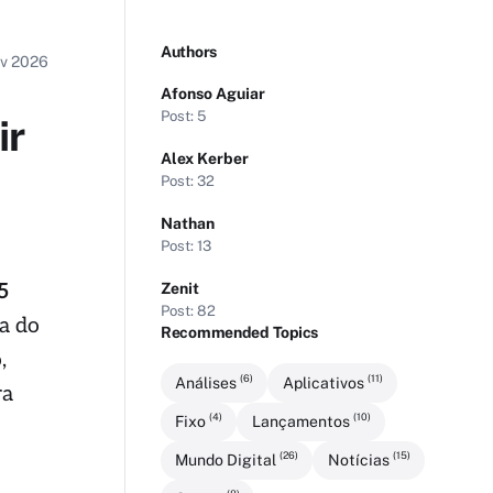
Authors
ev 2026
Afonso Aguiar
Post: 5
ir
Alex Kerber
Post: 32
Nathan
Post: 13
5
Zenit
Post: 82
za do
Recommended Topics
,
(6)
(11)
Análises
Aplicativos
ra
(4)
(10)
Fixo
Lançamentos
(26)
(15)
Mundo Digital
Notícias