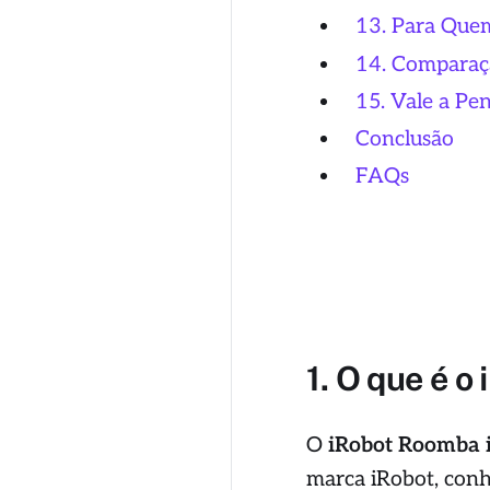
13. Para Que
14. Comparaç
15. Vale a Pe
Conclusão
FAQs
1. O que é o
O
iRobot Roomba 
marca iRobot, con