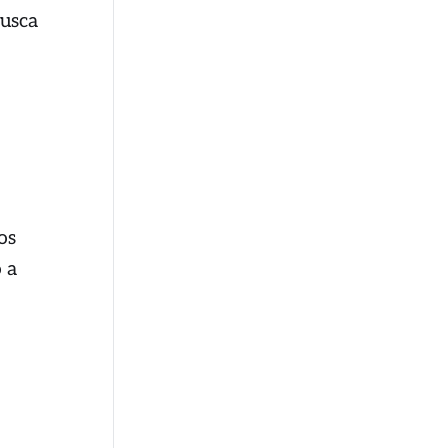
busca
os
 a