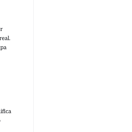
er
eal.
mpa
ifica
o