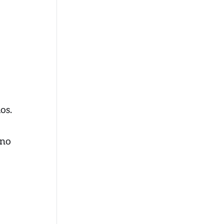
os.
 no