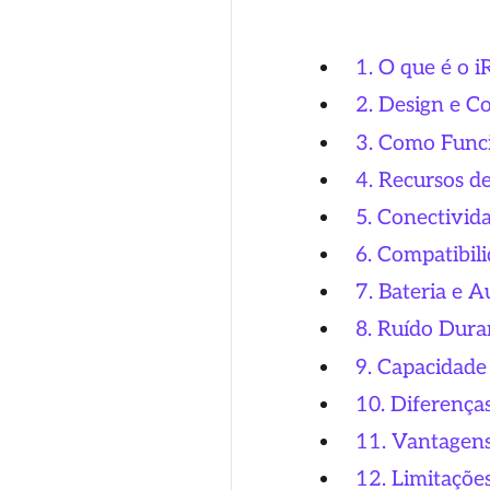
1. O que é o 
2. Design e C
3. Como Func
4. Recursos d
5. Conectivid
6. Compatibil
7. Bateria e 
8. Ruído Dura
9. Capacidade
10. Diferença
11. Vantagen
12. Limitaçõe