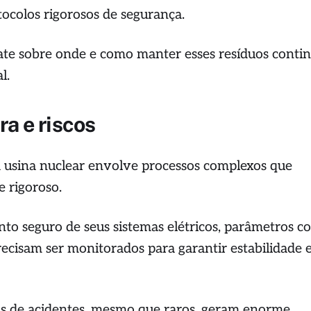
tocolos rigorosos de segurança.
ate sobre onde e como manter esses resíduos conti
l.
ra e riscos
 usina nuclear envolve processos complexos que
 rigoroso.
to seguro de seus sistemas elétricos, parâmetros 
ecisam ser monitorados para garantir estabilidade 
cos de acidentes, mesmo que raros, geram enorme