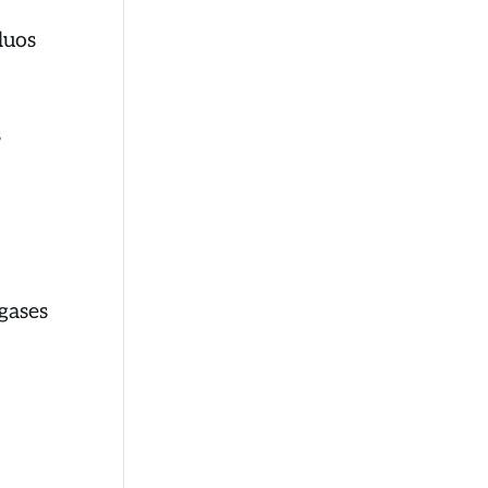
duos
s
gases