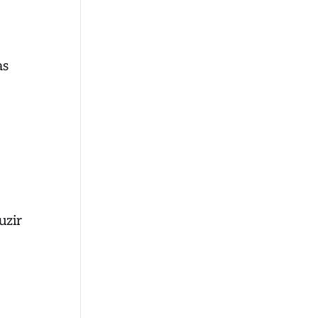
as
uzir