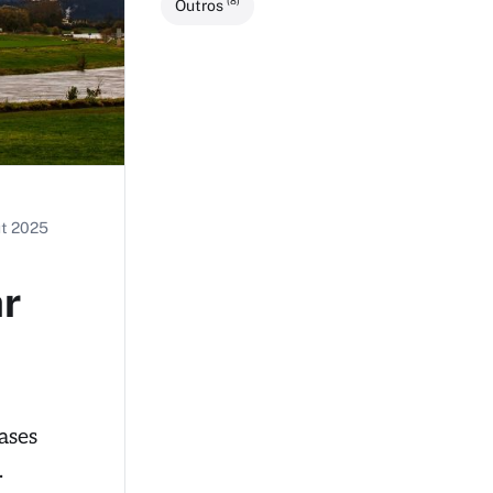
(8)
Outros
ut 2025
ar
ases
.