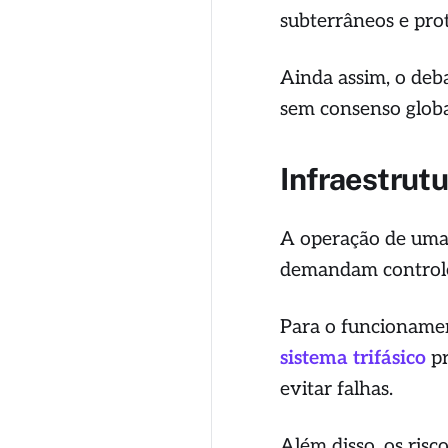
subterrâneos e pro
Ainda assim, o deb
sem consenso globa
Infraestrutu
A operação de uma
demandam controle
Para o funcionamen
sistema trifásico
pr
evitar falhas.
Além disso, os ris